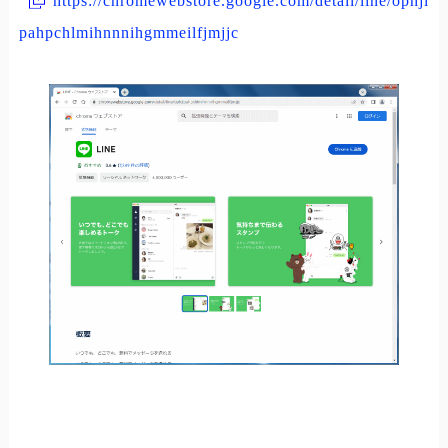
https://chromewebstore.google.com/detail/line/ophjl
pahpchlmihnnnihgmmeilfjmjjc