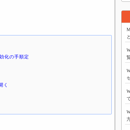
M
の有効化の手順定
W
開く
W
W
方