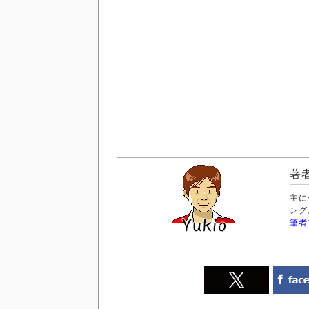
著者
主に
ング
筆者