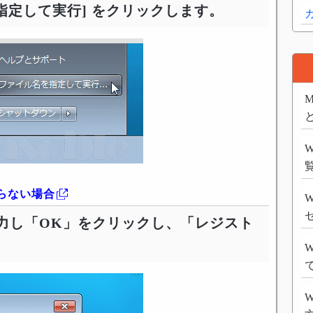
を指定して実行] をクリックします。
M
たらない場合
W
力し「OK」をクリックし、「レジスト
W
W