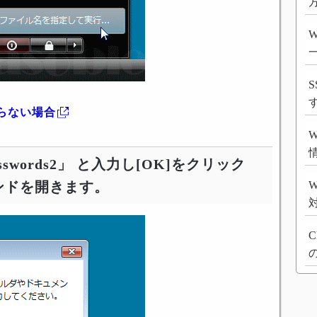
方
S
たらない場合
passwords2」 と入力し[OK]をクリック
ンドを開きます。
W
C