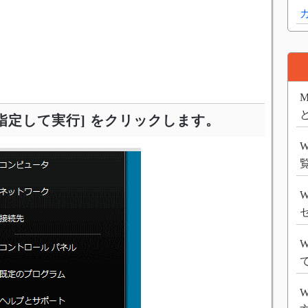
M
を指定して実行] をクリックします。
W
W
W