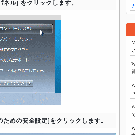
ルパネル] をクリックします。
M
W
W
族のための安全設定]をクリックします。
W