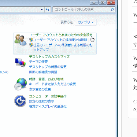
方
S
W
C