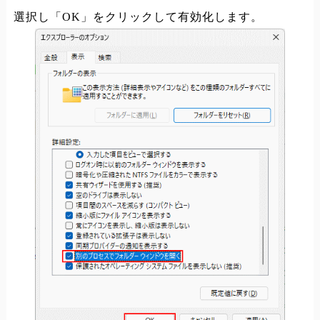
選択し「OK」をクリックして有効化します。