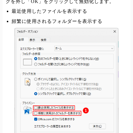
クを外し「OK」をクリックして無効化します。
最近使用したファイルを表示する
頻繁に使用されるフォルダーを表示する