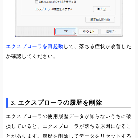
エクスプローラを再起動
して、落ちる症状が改善した
か確認してください。
3. エクスプローラの履歴を削除
エクスプローラの使用履歴データが知らないうちに破
損していると、エクスプローラが落ちる原因になるこ
とがあります。履歴を削除してデータをリセットする