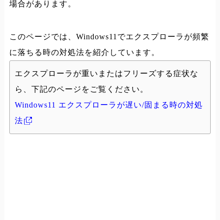
場合があります。
このページでは、Windows11でエクスプローラが頻繁
に落ちる時の対処法を紹介しています。
エクスプローラが重いまたはフリーズする症状な
ら、下記のページをご覧ください。
Windows11 エクスプローラが遅い/固まる時の対処
法