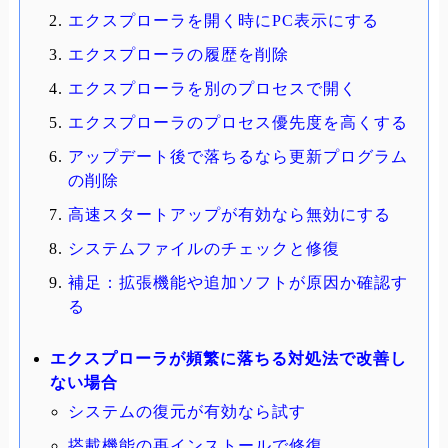
エクスプローラを開く時にPC表示にする
エクスプローラの履歴を削除
エクスプローラを別のプロセスで開く
エクスプローラのプロセス優先度を高くする
アップデート後で落ちるなら更新プログラム
の削除
高速スタートアップが有効なら無効にする
システムファイルのチェックと修復
補足：拡張機能や追加ソフトが原因か確認す
る
エクスプローラが頻繁に落ちる対処法で改善し
ない場合
システムの復元が有効なら試す
搭載機能の再インストールで修復