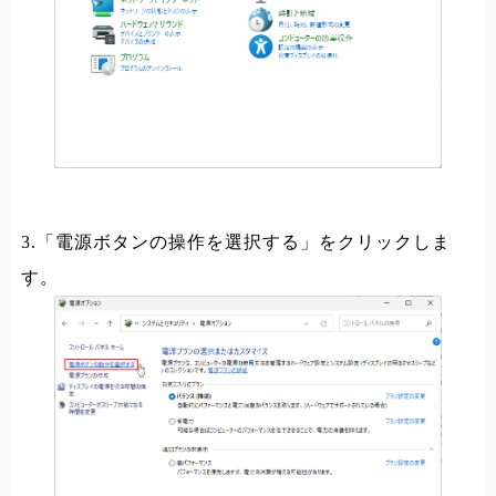
3.「電源ボタンの操作を選択する」をクリックしま
す。