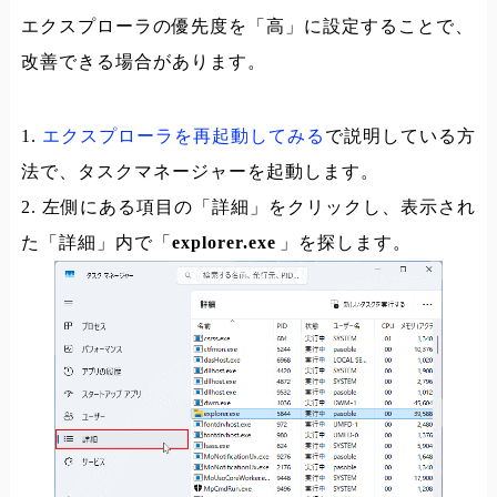
エクスプローラの優先度を「高」に設定することで、
改善できる場合があります。
1.
エクスプローラを再起動してみる
で説明している方
法で、タスクマネージャーを起動します。
2. 左側にある項目の「詳細」をクリックし、表示され
た「詳細」内で「
explorer.exe
」を探します。