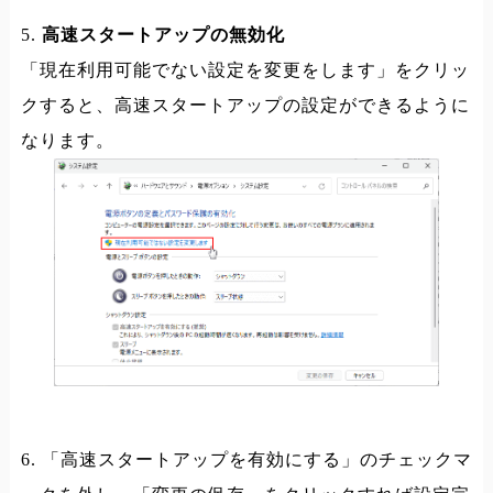
5.
高速スタートアップの無効化
「現在利用可能でない設定を変更をします」をクリッ
クすると、高速スタートアップの設定ができるように
なります。
6. 「高速スタートアップを有効にする」のチェックマ