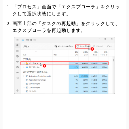
「プロセス」画面で「エクスプローラ」をクリッ
クして選択状態にします。
画面上部の「タスクの再起動」をクリックして、
エクスプローラを再起動します。