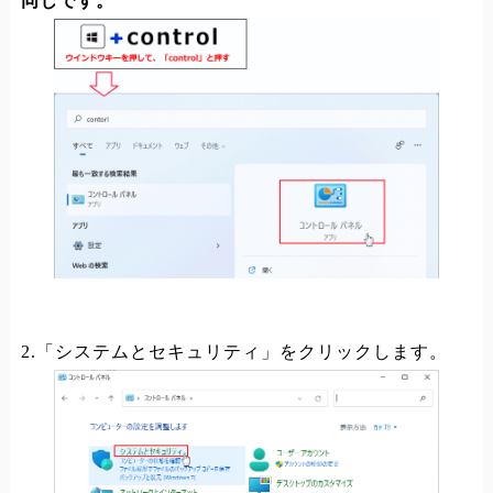
同じです。
2.「システムとセキュリティ」をクリックします。