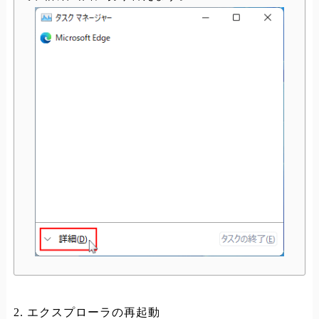
2. エクスプローラの再起動