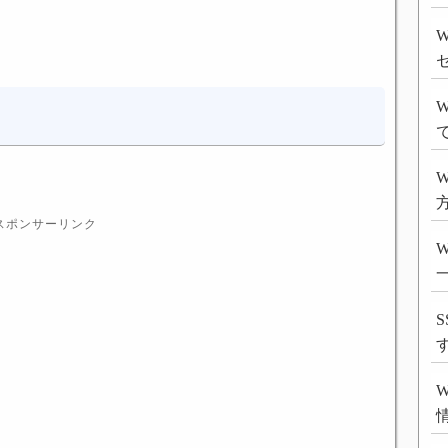
W
W
W
方
スポンサーリンク
S