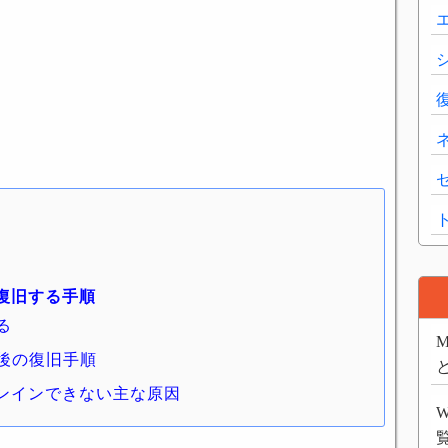
復旧する手順
る
M
後の復旧手順
ンインできない主な原因