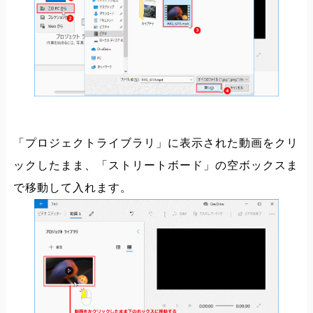
「プロジェクトライブラリ」に表示された動画をクリ
ックしたまま、「ストリートボード」の空ボックスま
で移動して入れます。