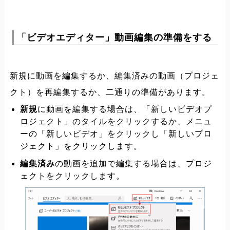
「ビデオエディター」動画編集の準備をする
新規に動画を編集するか、編集済みの動画（プロジェ
クト）を再編集するか、二通りの準備があります。
新規
に動画を編集する場合は、「新しいビデオプ
ロジェクト」のタイルをクリックするか、メニュ
ーの「新しいビデオ」をクリックし「新しいプロ
ジェクト」をクリックします。
編集済み
の動画を追加で編集する場合は、プロジ
ェクトをクリックします。