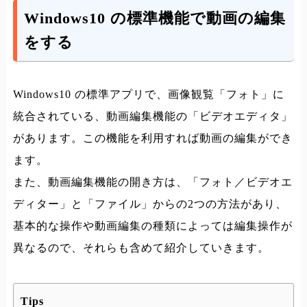
Windows10 の標準機能で動画の編集
をする
Windows10 の標準アプリで、画像観覧「フォト」に
統合されている、動画編集機能の「ビデオエディタ」
があります。この機能を利用すれば動画の編集ができ
ます。
また、動画編集機能の開き方は、「フォト／ビデオエ
ディター」と「ファイル」からの2つの方法があり、
基本的な操作や動画編集の種類によっては編集操作が
異なるので、それらも含めて紹介していきます。
Tips