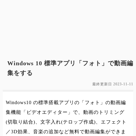
Windows 10 標準アプリ「フォト」で動画編
集をする
最終更新日
2023-11-11
Windows10 の標準搭載アプリの「フォト」の動画編
集機能「ビデオエディター」で、動画のトリミング
(切取り結合)、文字入れ(テロップ作成)、エフェクト
／3D効果、音楽の追加など無料で動画編集ができま