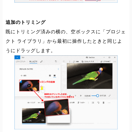
追加のトリミング
既にトリミング済みの横の、空ボックスに「プロジェ
クト ライブラリ」から最初に操作したときと同じよ
うにドラッグします。