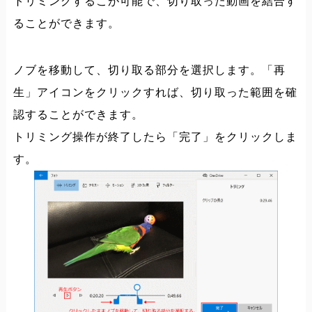
トリミングするこが可能で、切り取った動画を結合す
ることができます。
ノブを移動して、切り取る部分を選択します。「再
生」アイコンをクリックすれば、切り取った範囲を確
認することができます。
トリミング操作が終了したら「完了」をクリックしま
す。