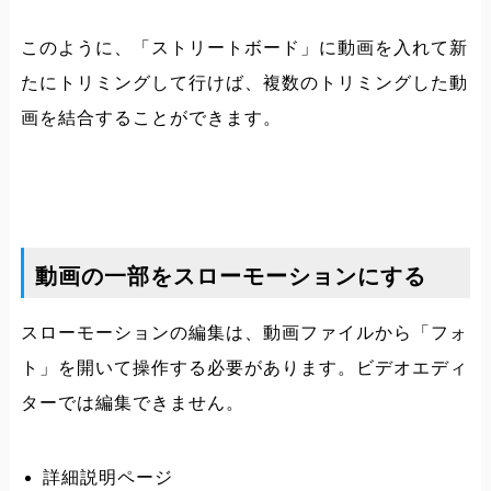
このように、「ストリートボード」に動画を入れて新
たにトリミングして行けば、複数のトリミングした動
画を結合することができます。
動画の一部をスローモーションにする
スローモーションの編集は、動画ファイルから「フォ
ト」を開いて操作する必要があります。ビデオエディ
ターでは編集できません。
詳細説明ページ