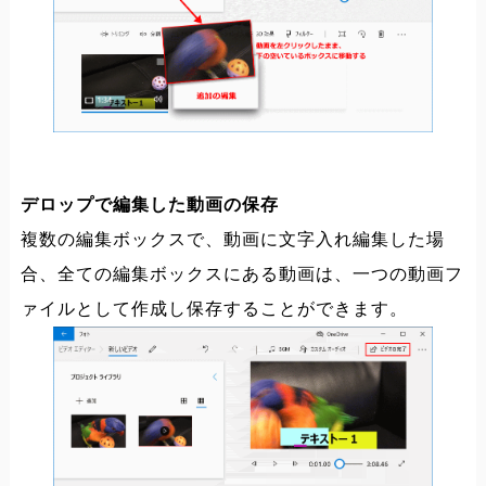
デロップで編集した動画の保存
複数の編集ボックスで、動画に文字入れ編集した場
合、全ての編集ボックスにある動画は、一つの動画フ
ァイルとして作成し保存することができます。