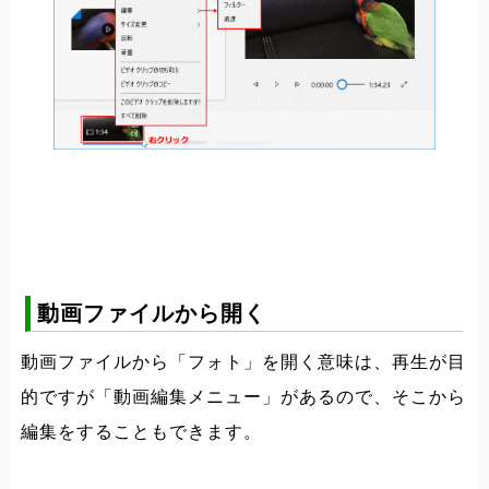
動画ファイルから開く
動画ファイルから「フォト」を開く意味は、再生が目
的ですが「動画編集メニュー」があるので、そこから
編集をすることもできます。