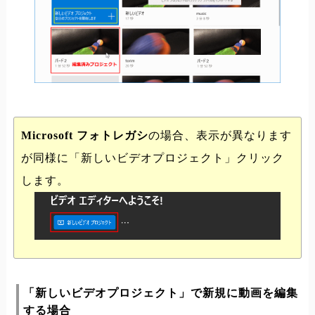
Microsoft フォトレガシ
の場合、表示が異なります
が同様に「新しいビデオプロジェクト」クリック
します。
「新しいビデオプロジェクト」で新規に動画を編集
する場合