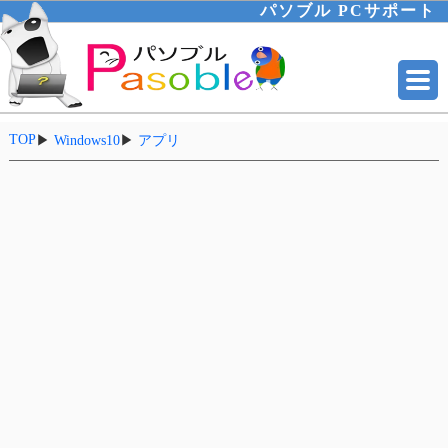
パソブル PCサポート
TOP
▶
Windows10
▶
アプリ