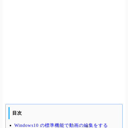
目次
Windows10 の標準機能で動画の編集をする