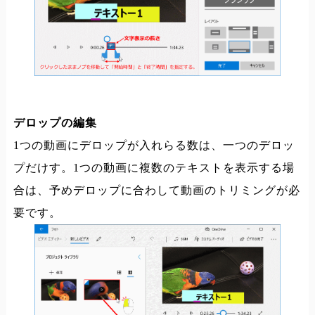
デロップの編集
1つの動画にデロップが入れらる数は、一つのデロッ
プだけす。1つの動画に複数のテキストを表示する場
合は、予めデロップに合わして動画のトリミングが必
要です。