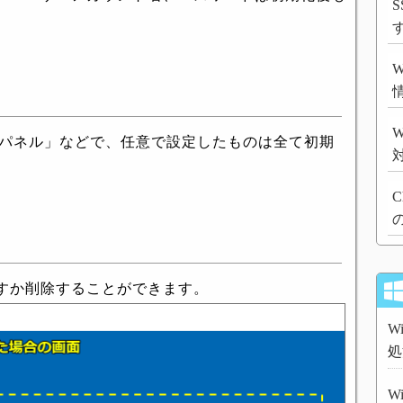
S
W
ールパネル」などで、任意で設定したものは全て初期
C
すか削除することができます。
W
処
W