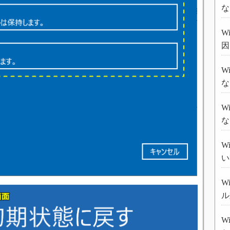
な
W
因
W
な
W
な
W
い
W
ル
W