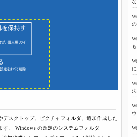
な
W
の
W
も
W
に
W
法
W
ウ
やデスクトップ、ピクチャフォルダ、追加作成した
W
。 Windows の既定のシステムフォルダ