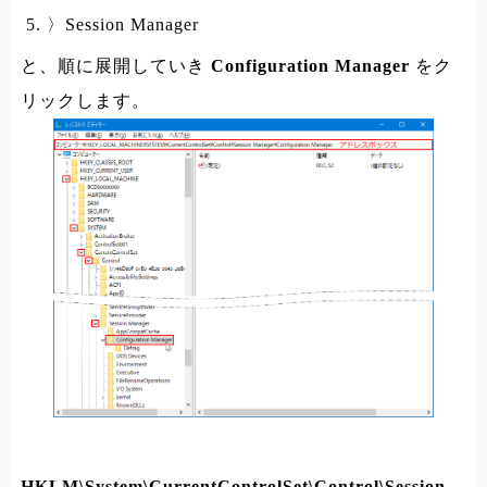
〉Session Manager
と、順に展開していき
Configuration Manager
をク
リックします。
HKLM\System\CurrentControlSet\Control\Session