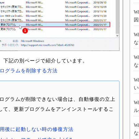
W
因
W
な
W
、下記の別ページで紹介しています。
な
新プログラムを削除する方法
W
い
更新プログラムが削除できない場合は、自動修復の立上
W
して、更新プログラムをアンインストールするこ
ル
W
ラム適用後に起動しない時の修復方法
な