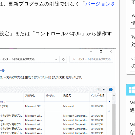
は、更新プログラムの削除ではなく「
バージョンを
。
 の設定」または「コントロールパネル」から操作す
W
C
W
処
W
な