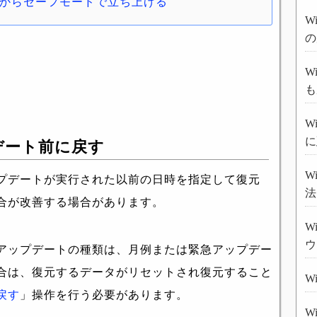
い状態からセーフモードで立ち上げる
W
の
W
も
W
に
デート前に戻す
W
プデートが実行された以前の日時を指定して復元
法
合が改善する場合があります。
W
ウ
アップデートの種類は、月例または緊急アップデー
合は、復元するデータがリセットされ復元すること
W
戻す
」操作を行う必要があります。
W